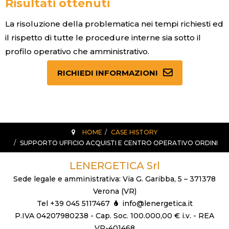
Risultati ottenuti
La risoluzione della problematica nei tempi richiesti ed
il rispetto di tutte le procedure interne sia sotto il
profilo operativo che amministrativo.
RICHIEDI INFORMAZIONI
HOME
CASE HISTORY
SUPPORTO UFFICIO ACQUISTI E CENTRO OPERATIVO ORDINI
LENERGETICA Srl
Sede legale e amministrativa: Via G. Garibba, 5 – 371378
Verona (VR)
Tel
+39 045 5117467
info@lenergetica.it
P.IVA 04207980238 - Cap. Soc. 100.000,00 € i.v. - REA
VR-401468